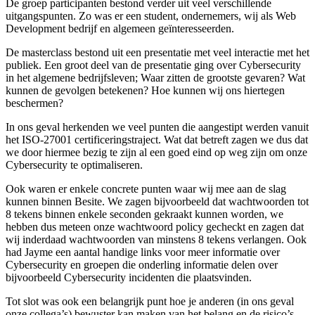
De groep participanten bestond verder uit veel verschillende
uitgangspunten. Zo was er een student, ondernemers, wij als Web
Development bedrijf en algemeen geïnteresseerden.
De masterclass bestond uit een presentatie met veel interactie met het
publiek. Een groot deel van de presentatie ging over Cybersecurity
in het algemene bedrijfsleven; Waar zitten de grootste gevaren? Wat
kunnen de gevolgen betekenen? Hoe kunnen wij ons hiertegen
beschermen?
In ons geval herkenden we veel punten die aangestipt werden vanuit
het ISO-27001 certificeringstraject. Wat dat betreft zagen we dus dat
we door hiermee bezig te zijn al een goed eind op weg zijn om onze
Cybersecurity te optimaliseren.
Ook waren er enkele concrete punten waar wij mee aan de slag
kunnen binnen Besite. We zagen bijvoorbeeld dat wachtwoorden tot
8 tekens binnen enkele seconden gekraakt kunnen worden, we
hebben dus meteen onze wachtwoord policy gecheckt en zagen dat
wij inderdaad wachtwoorden van minstens 8 tekens verlangen. Ook
had Jayme een aantal handige links voor meer informatie over
Cybersecurity en groepen die onderling informatie delen over
bijvoorbeeld Cybersecurity incidenten die plaatsvinden.
Tot slot was ook een belangrijk punt hoe je anderen (in ons geval
onze collega’s) bewuster kan maken van het belang en de risico’s